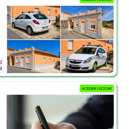
0
9
ACEDER | LICITAR