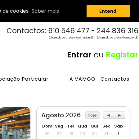
o de cookies.
Saber mais
Entendi
Contactos: 910 546 477 - 244 836 316
(chamada para rede movel nacional)
(chamada para rede fixa nacional)
Entrar
ou
Registar
ciação Particular
A VAMGO
Contactos
Agosto 2026
hoje
◄
►
Dom
Seg
Ter
Qua
Qui
Sex
Sáb
26
27
28
29
30
31
1