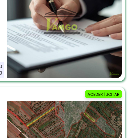
0
9
ACEDER | LICITAR