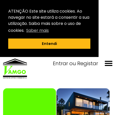
ATENÇÃO Este site utiliza cookies. Ao
navegar no site estará a consentir a sua
utilização. Saiba mais sobre o uso de
cookies.
Saber mais
Entendi
Entrar
ou
Registar
Negociação Particular
Leilão Presencial
Leilão Eletronico
Carta Fechada
Contactos
Empresa