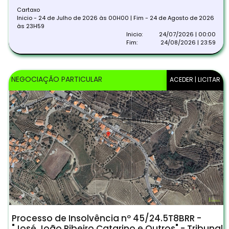
Cartaxo
Inicio - 24 de Julho de 2026 às 00H00 | Fim - 24 de Agosto de 2026
às 23H59
Inicio:
24/07/2026 | 00:00
Fim:
24/08/2026 | 23:59
NEGOCIAÇÃO PARTICULAR
ACEDER | LICITAR
Processo de Insolvência nº 45/24.5T8BRR -
"José João Ribeiro Catarino e Outros" - Tribunal