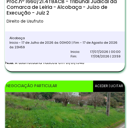
Proc.nº 1660/21.4T8ACB - Tribunal Judical da
Comarca de Leiria - Alcobaça - Juízo de
Execução - Juiz 2
Direito de Usufruto
Alcobaça
Inicio - 17 de Julho de 2026 às 00H00 | Fim - 17 de Agosto de 2026
às 23H59
Inicio:
17/07/2026 | 00:00
Fim:
17/08/2026 | 23:59
A usufrutuária nasceu em 01/01/1948
Nota:
NEGOCIAÇÃO PARTICULAR
ACEDER | LICITAR