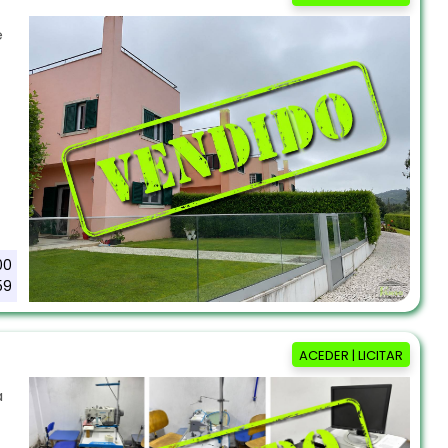
e
00
59
ACEDER | LICITAR
a