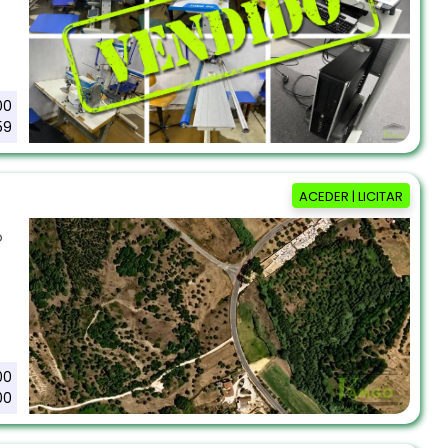
00
59
ACEDER | LICITAR
o
00
00