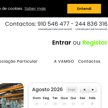
o de cookies.
Saber mais
Entendi
Contactos: 910 546 477 - 244 836 316
(chamada para rede movel nacional)
(chamada para rede fixa nacional)
Entrar
ou
Registar
ciação Particular
A VAMGO
Contactos
Agosto 2026
hoje
◄
►
Dom
Seg
Ter
Qua
Qui
Sex
Sáb
26
27
28
29
30
31
1